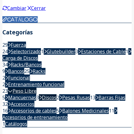
Cambiar
Cerrar
CATÁLOGO
Categorías
29
Fuerza
24
Selectorizado
1
Glutebuilder
3
Estaciones de Cable
1
Carga de Discos
34
Racks/Bancos
9
Bancos
25
Racks
2
Funcional
2
Entrenamiento funcional
23
Peso Libre
5
Mancuernas
3
Discos
2
Pesas Rusas
13
Barras Fijas
32
Accesorios
16
Accesorios de cables
5
Balones Medicinales
11
Accesorios de entrenamiento
1
Catálogos