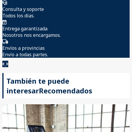
Consulta y soporte
Todos los días.
Entrega garantizada
Nosotros nos encargamos.
Envíos a provincias
Envío a todas partes.
Anterior
Siguiente
También te puede
interesar
Recomendados